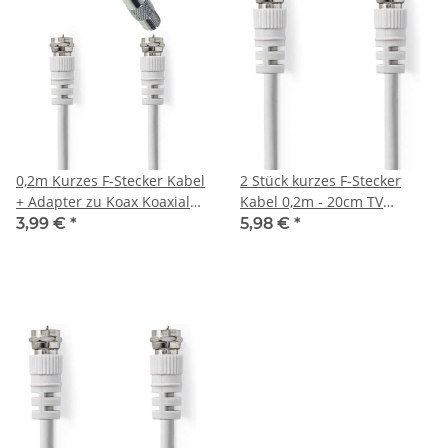
0,2m Kurzes F-Stecker Kabel
2 Stück kurzes F-Stecker
+ Adapter zu Koax Koaxial
Kabel 0,2m - 20cm TV
Buchse Female Kupplung
Fernseh Sat Cable
3,99 €
*
5,98 €
*
Antennenkabel