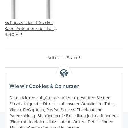
5x Kurzes 20cm F-Stecker
Kabel Antennenkabel Full
HD TV 3D 4K DVBS DVBS2
9,90 €
*
Artikel 1 - 3 von 3
Wie wir Cookies & Co nutzen
Kategorien
Durch Klicken auf „Alle akzeptieren“ gestatten Sie den
Einsatz folgender Dienste auf unserer Website: YouTube,
Vimeo, ReCaptcha, PayPal Express Checkout und
Ratenzahlung. Sie können die Einstellung jederzeit ändern
(Fingerabdruck-Icon links unten). Weitere Details finden
Sie unter
Konfigurieren
und in unserer