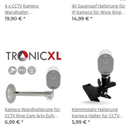
4 x CCTV Kamera
4X Saugnapf Halterung für
Wandhalter
IP Kamera für Wyze Ring
Überwachungskamera
Eufy Arlo Cam Smart
19,90 €
*
14,99 €
*
Ständer CCD IP draussen
Befestigung Halter Montage
Metall
Fenster
Kamera Wandhalterung für
Klemmstativ Halterung
CCTV Ring Cam Arlo Eufy
Kamera Halter für CCTV
Wyze Pan VR Rift Sensor
Überwachungskamera Ring
6,99 €
*
5,99 €
*
Cam Arlo Pro Eufy Wyze Pan