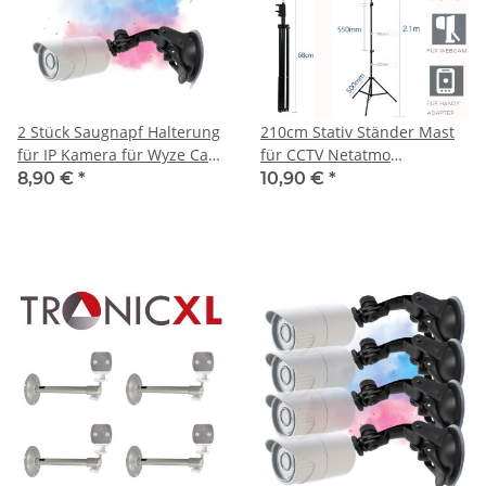
2 Stück Saugnapf Halterung
210cm Stativ Ständer Mast
für IP Kamera für Wyze Cam
für CCTV Netatmo
Ring Eufy Arlo Cam Smart
Regenmesser Arlo Eufy
8,90 €
*
10,90 €
*
Befestigung Halter Montage
Wyze Cam
Überwachungskamera