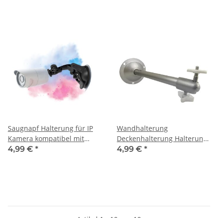
VR Rift Sensor HTC Vive 1/4"
Saugnapf Halterung für IP
Wandhalterung
Kamera kompatibel mit
Deckenhalterung Halterung
Wyze Cam Ring Eufy Arlo
für Netatmo Regensensor
4,99 €
*
4,99 €
*
Cam
Windmesser