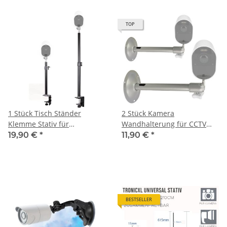
TOP
1 Stück Tisch Ständer
2 Stück Kamera
Klemme Stativ für
Wandhalterung für CCTV
Überwachungskamera
Ring Cam Arlo Eufy Wyze
19,90 €
*
11,90 €
*
Kamera CCTV Arlo Pro 1 2 3
Pan VR Rift Sensor
4 Eufy Wyze Pan VR Rift Ring
Cam Sensor HTC Vive
Basisstation 1/4" Netatmo
Wetterstation
BESTSELLER