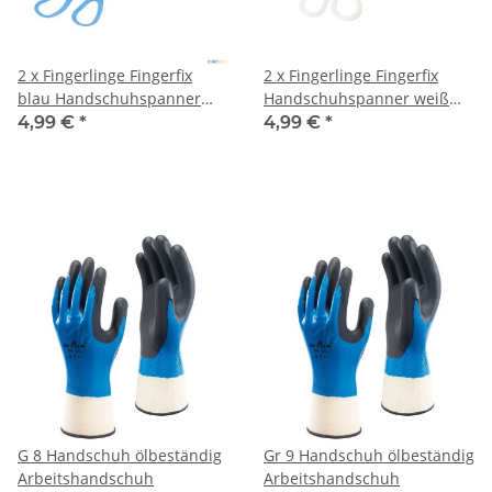
2 x Fingerlinge Fingerfix
2 x Fingerlinge Fingerfix
blau Handschuhspanner
Handschuhspanner weiß
Stechschutzhandschuh
Stechschutzhandschuh
4,99 €
*
4,99 €
*
G 8 Handschuh ölbeständig
Gr 9 Handschuh ölbeständig
Arbeitshandschuh
Arbeitshandschuh