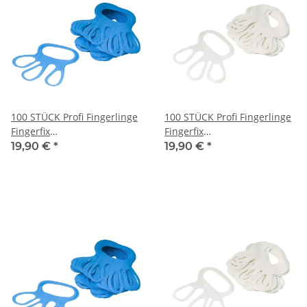
100 STÜCK Profi Fingerlinge
100 STÜCK Profi Fingerlinge
Fingerfix
Fingerfix
Handschuhspanner blau
Handschuhspanner weiß
19,90 €
*
19,90 €
*