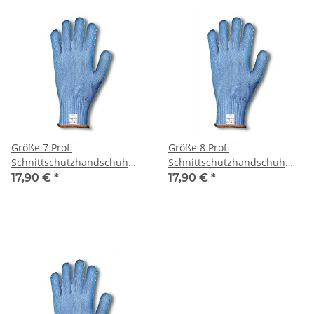
Größe 7 Profi
Größe 8 Profi
Schnittschutzhandschuh
Schnittschutzhandschuh
Handschuh Schnittschutz
Filetierhandschuh
17,90 €
*
17,90 €
*
Stechdschutz
Filitierhandschuh
Filetierhandschuh
Filitierhandschuh