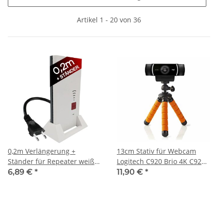
Artikel 1 - 20 von 36
0,2m Verlängerung +
13cm Stativ für Webcam
Ständer für Repeater weiß
Logitech C920 Brio 4K C925e
passend für AVM
Microsoft Ständer Tisch
6,89 €
*
11,90 €
*
Fritz!Repeater 2400 1160
Halter
1750e