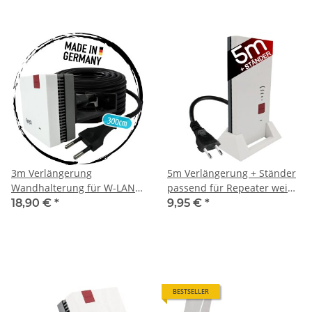
3m Verlängerung
5m Verlängerung + Ständer
Wandhalterung für W-LAN
passend für Repeater weiß
Repeater für Fritz Repeater
für AVM Fritz!Repeater 2400
18,90 €
*
9,95 €
*
600 1200 1750E 2400 AVM
1160 1750e
Fritz!
BESTSELLER