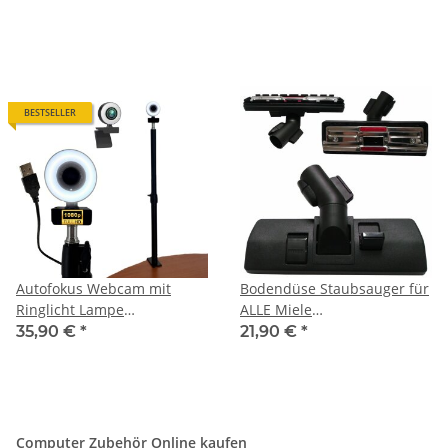
2 Mikrofone Stereo
Mikrofone Stereo I
Geräuschunterdrückung
Geräuschunterdrückung für
Hintergrund I für Computer
Computer PC
PC Laptop für Xbox
BESTSELLER
Autofokus Webcam mit
Bodendüse Staubsauger für
Ringlicht Lampe
ALLE Miele
Klemmstativ Tischplatte
Staubsaugerdüse +
35,90 €
*
21,90 €
*
Halterung Full HD
Parkfunktion Kombidüse
1920x1080p I 2 Mikrofone
Stereo
Geräuschunterdrückung
Hintergrund I für Computer
Computer Zubehör Online kaufen