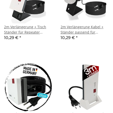
2m Verlängerung + Tisch
2m Verlängerung Kabel +
Ständer für Repeater
Ständer passend für
passend für AVM 600 1200
Repeater TP-Link RE190
10,29 €
*
10,29 €
*
1750E 2400 Halterung
AC750 RE330 TL-WA850RE
Halterung WLan