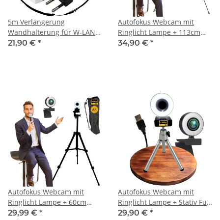
5m Verlängerung
Autofokus Webcam mit
Wandhalterung für W-LAN
Ringlicht Lampe + 113cm
Repeater für Fritz Repeater
Stativ Full HD 1920x1080p I
21,90 €
*
34,90 €
*
600 1200 1750E 2400 AVM
2 Mikrofone Stereo
Fritz! Halterung
Geräuschunterdrückung
Hintergrund I für Computer
PC Laptop für Xbox
Autofokus Webcam mit
Autofokus Webcam mit
Ringlicht Lampe + 60cm
Ringlicht Lampe + Stativ Full
Stativ Full HD 1920x1080p I
HD 1920x1080p I 2
29,99 €
*
29,90 €
*