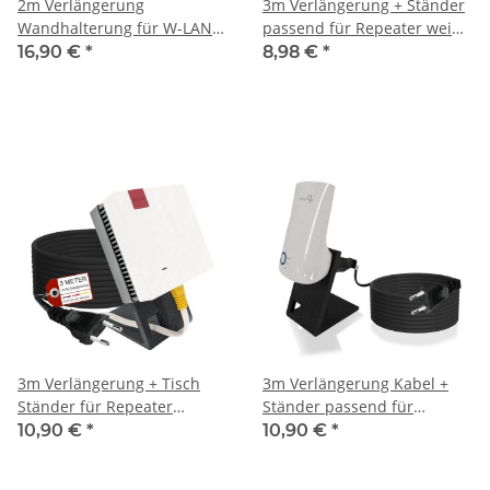
2m Verlängerung
3m Verlängerung + Ständer
Wandhalterung für W-LAN
passend für Repeater weiß
Repeater für Fritz Repeater
für AVM Fritz!Repeater 2400
16,90 €
*
8,98 €
*
600 1200 1750E 2400 AVM
1160 1750e
Fritz! Halterung
3m Verlängerung + Tisch
3m Verlängerung Kabel +
Ständer für Repeater
Ständer passend für
passend für AVM 600 1200
Repeater TP-Link RE190
10,90 €
*
10,90 €
*
1750E 2400 Halterung
AC750 RE330 TL-WA850RE
Halterung WLan