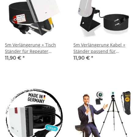
5m Verlängerung + Tisch
5m Verlängerung Kabel +
Ständer für Repeater
Ständer passend für
passend für AVM 600 1200
Repeater TP-Link RE190
11,90 €
*
11,90 €
*
1750E 2400 Halterung
AC750 RE330 TL-WA850RE
Halterung WLan