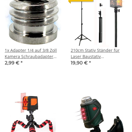
1x Adapter 1/4 auf 3/8 Zoll
210cm Stativ Ständer für
Kamera Schraubadapter
Laser Baustativ
Mikrofonständeradapter
Nivelliergerät Tripod 1/4"
2,99 €
*
19,90 €
*
Stativgewindeadapter
3/8" kompatibel mit Bosch
Gewindeadapter Schraube
Gewinde 1/4" 3/8"