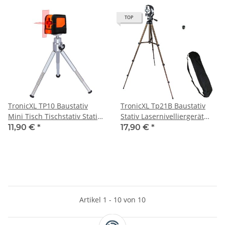
Tacklife Huepar
Laser passend für Bosch
Dewalt Makita Baustativ
TOP
TronicXL TP10 Baustativ
TronicXL Tp21B Baustativ
Mini Tisch Tischstativ Stativ
Stativ Lasernivelliergerät
für Lasernivelliergerät
Kreuzlinienlaser
11,90 €
*
17,90 €
*
Kreuzlinienlaser
Rotationslaser Linienlaser
Rotationslaser Linienlaser
Baustellenlaser Laser zb für
Baustellenlaser Laser zb für
Einhell Bosch Dewalt Makita
Einhell Bosch Dewalt Makita
Flex Leica Stanley
Artikel 1 - 10 von 10