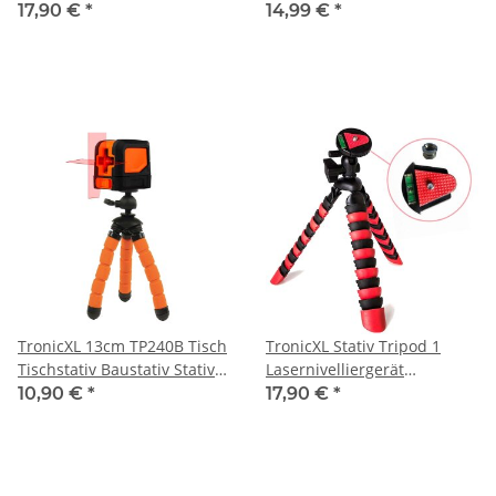
Flex Leica Stanley
Dewalt Makita SUAOKI
17,90 €
*
14,99 €
*
Laserstativ
Stanley Einhell Laserstativ
Nivelliergerät
TronicXL 13cm TP240B Tisch
TronicXL Stativ Tripod 1
Tischstativ Baustativ Stativ
Lasernivelliergerät
für Lasernivelliergerät
Kreuzlinienlaser
10,90 €
*
17,90 €
*
Rotationslaser
Laserwasserwaage
Baustellenlaser Laser zb für
Rotationslaser Linienlaser
Einhell Bosch Dewalt Makita
Kreuzlinienlaser
Flex Leica Stanley Meterk
Baustellenlaser Kreuzlaser