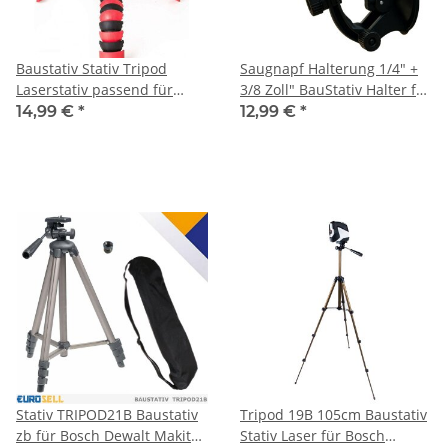
Baustativ Stativ Tripod
Saugnapf Halterung 1/4" +
Laserstativ passend für
3/8 Zoll" BauStativ Halter für
Lasernivelliergerät
Laser Nivelliergerät Linien &
14,99 €
*
12,99 €
*
Kreuzlinienlaser Kreuzlaser
Kreuzlinienlaser
für Bosch Dewalt Makita
Entfernungsmesser
Einhell Baulaser
Stativ TRIPOD21B Baustativ
Tripod 19B 105cm Baustativ
zb für Bosch Dewalt Makita
Stativ Laser für Bosch