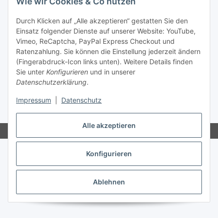
Wie wir Cookies & Co nutzen
Gesetzliche Informationen
Durch Klicken auf „Alle akzeptieren“ gestatten Sie den
Informationen
Einsatz folgender Dienste auf unserer Website: YouTube,
Vimeo, ReCaptcha, PayPal Express Checkout und
Ratenzahlung. Sie können die Einstellung jederzeit ändern
Ratgeber
(Fingerabdruck-Icon links unten). Weitere Details finden
Sie unter
Konfigurieren
und in unserer
Datenschutzerklärung
.
Vertrag widerrufen
Impressum
|
Datenschutz
* Alle Preise inkl. gesetzlicher USt., zzgl.
Versand
Alle akzeptieren
Konfigurieren
Ablehnen