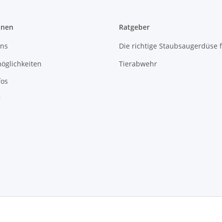
onen
Ratgeber
uns
Die richtige Staubsaugerdüse 
öglichkeiten
Tierabwehr
fos
r