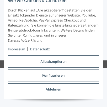
Wie wir Cookies & Co nutzen
Gesetzliche Informationen
Durch Klicken auf „Alle akzeptieren“ gestatten Sie den
Informationen
Einsatz folgender Dienste auf unserer Website: YouTube,
Vimeo, ReCaptcha, PayPal Express Checkout und
Ratenzahlung. Sie können die Einstellung jederzeit ändern
Ratgeber
(Fingerabdruck-Icon links unten). Weitere Details finden
Sie unter
Konfigurieren
und in unserer
Datenschutzerklärung
.
Vertrag widerrufen
Impressum
|
Datenschutz
* Alle Preise inkl. gesetzlicher USt., zzgl.
Versand
Alle akzeptieren
Konfigurieren
Ablehnen